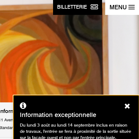
MENU
BILLETTERIE
Ferm
Informations pratiques
Information exceptionnelle
11 Avenue du Président Wilson 75116 Paris
Du lundi 3 août au lundi 14 septembre inclus en raison
Standard : Tél. +33 1 53 67 40 00
de travaux, l'entrée se fera à proximité de la sortie située
sur la façade ouest et non par l'entrée principale.