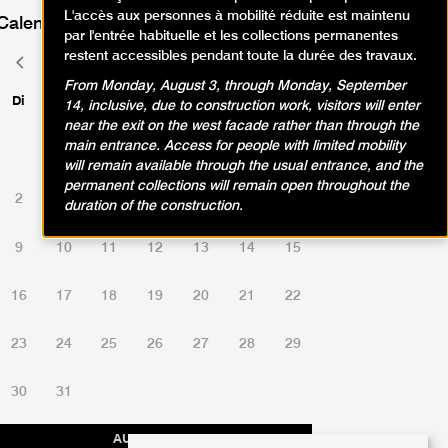
L'accès aux personnes à mobilité réduite est maintenu
Calendrier des événements
par l'entrée habituelle et les collections permanentes
restent accessibles pendant toute la durée des travaux.
août 2026
Mois
Mois
précédent
suivant
From Monday, August 3, through Monday, September
Di
Lu
Ma
Me
Je
Ve
Sa
14, inclusive, due to construction work, visitors will enter
near the exit on the west facade rather than through the
main entrance. Access for people with limited mobility
1
will remain available through the usual entrance, and the
permanent collections will remain open throughout the
2
3
4
5
6
7
8
duration of the construction.
9
10
11
12
13
14
15
16
17
18
19
20
21
22
23
24
25
26
27
28
29
30
31
AUJOURD'HUI